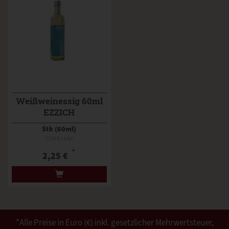
Weißweinessig 60ml
EZZICH
Stk (60ml)
37,50 € / Liter
*
2,25 €
*Alle Preise in Euro (€) inkl. gesetzlicher Mehrwertsteuer,