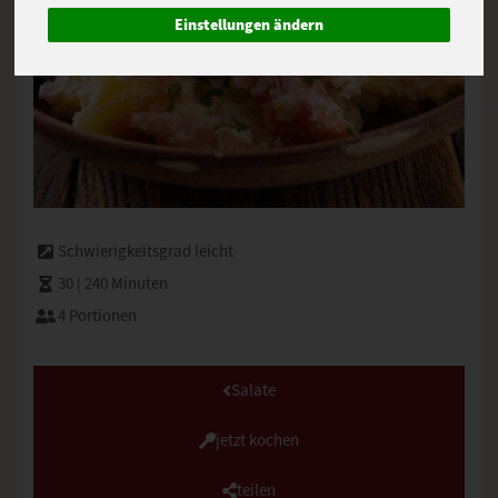
Einstellungen ändern
Schwierigkeitsgrad leicht
30 | 240 Minuten
4 Portionen
Salate
jetzt kochen
teilen