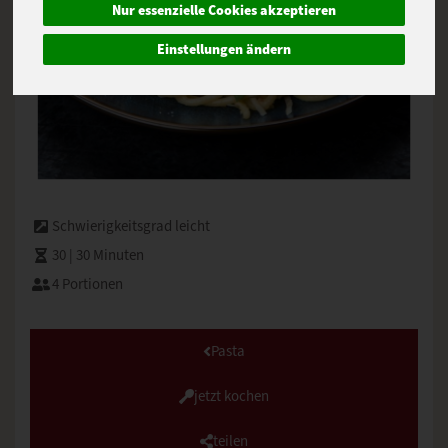
Nur essenzielle Cookies akzeptieren
Einstellungen ändern
Schwierigkeitsgrad leicht
30 | 30 Minuten
4 Portionen
Pasta
jetzt kochen
teilen