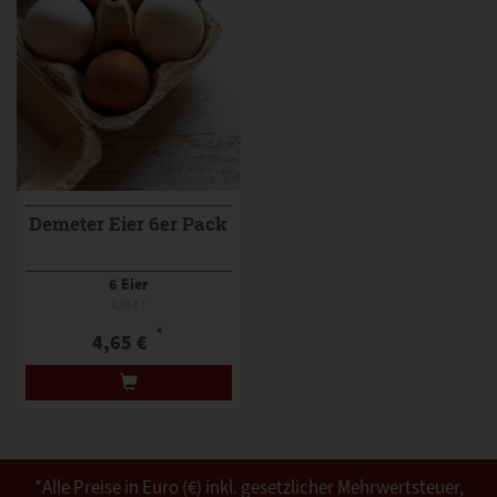
Demeter Eier 6er Pack
6 Eier
0,00 € /
*
4,65 €
*Alle Preise in Euro (€) inkl. gesetzlicher Mehrwertsteuer,