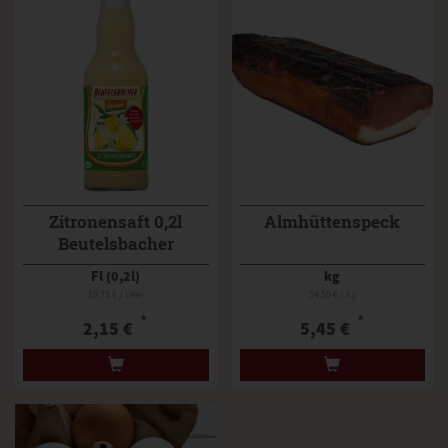
Zitronensaft 0,2l
Almhüttenspeck
Beutelsbacher
Fl (0,2l)
kg
10,75 € / Liter
54,50 € / kg
*
*
2,15 €
5,45 €