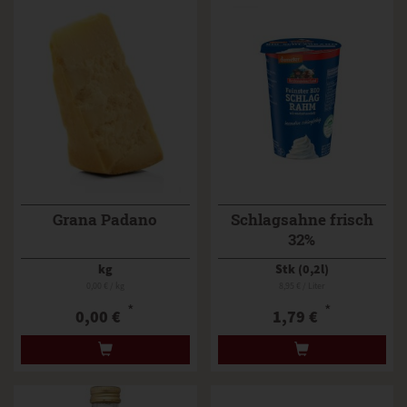
Grana Padano
Schlagsahne frisch
32%
kg
Stk (0,2l)
0,00 € / kg
8,95 € / Liter
*
*
0,00 €
1,79 €