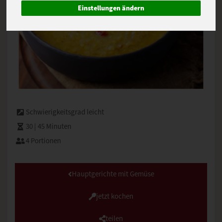
Einstellungen ändern
Schwierigkeitsgrad leicht
30 | 45 Minuten
4 Portionen
Hauptgerichte mit Gemüse
jetzt kochen
teilen