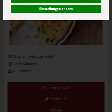
Einstellungen ändern
Schwierigkeitsgrad mittel
30 | 90 Minuten
4 Portionen
Backen herzhaft
jetzt kochen
teilen