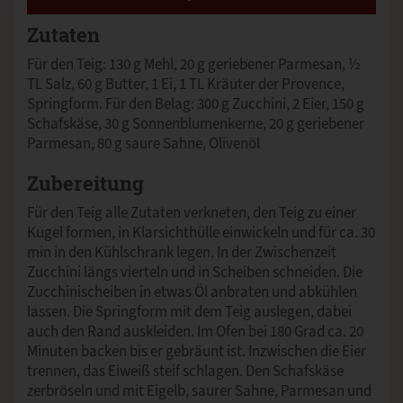
Zutaten
Für den Teig: 130 g Mehl, 20 g geriebener Parmesan, ½
TL Salz, 60 g Butter, 1 Ei, 1 TL Kräuter der Provence,
Springform. Für den Belag: 300 g Zucchini, 2 Eier, 150 g
Schafskäse, 30 g Sonnenblumenkerne, 20 g geriebener
Parmesan, 80 g saure Sahne, Olivenöl
Zubereitung
Für den Teig alle Zutaten verkneten, den Teig zu einer
Kugel formen, in Klarsichthülle einwickeln und für ca. 30
min in den Kühlschrank legen. In der Zwischenzeit
Zucchini längs vierteln und in Scheiben schneiden. Die
Zucchinischeiben in etwas Öl anbraten und abkühlen
lassen. Die Springform mit dem Teig auslegen, dabei
auch den Rand auskleiden. Im Ofen bei 180 Grad ca. 20
Minuten backen bis er gebräunt ist. Inzwischen die Eier
trennen, das Eiweiß steif schlagen. Den Schafskäse
zerbröseln und mit Eigelb, saurer Sahne, Parmesan und