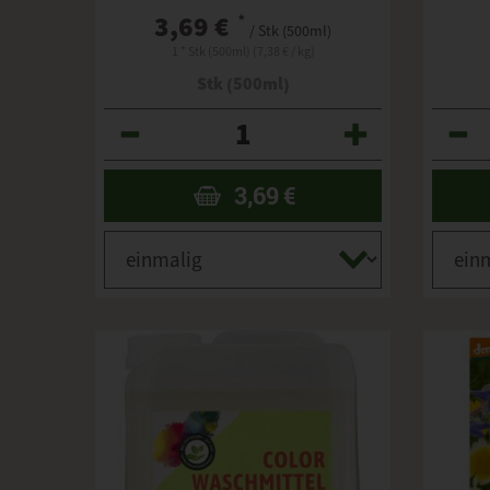
3,69 €
*
/ Stk (500ml)
1 * Stk (500ml) (7,38 € / kg)
Stk (500ml)
Anzahl
Anzahl
3,69
€