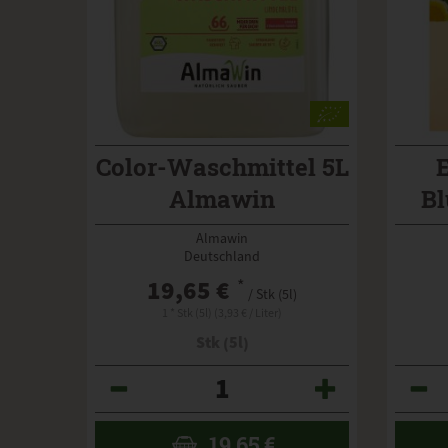
Color-Waschmittel 5L
Almawin
B
Almawin
Deutschland
19,65 €
*
/ Stk (5l)
1 * Stk (5l) (3,93 € / Liter)
Stk (5l)
Anzahl
Anzahl
19,65
€