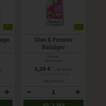
ange
Glas & Fenster
Reiniger
Frühjahrsputz
Almawin
Deutschland
3,39 €
*
l)
/ Stk (500ml)
1 * Stk (500ml) (6,78 € / kg)
Stk (500ml)
Anzahl
3,39
€