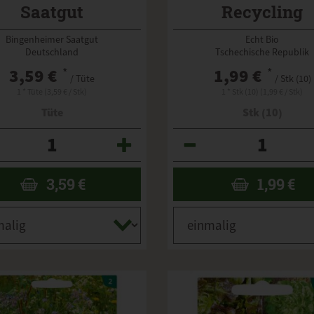
Saatgut
Recycling
Bingenheimer Saatgut
Echt Bio
Deutschland
Tschechische Republik
3,59 €
*
1,99 €
*
/ Tüte
/ Stk (10)
1 * Tüte (3,59 € / Stk)
1 * Stk (10) (1,99 € / Stk)
Tüte
Stk (10)
Anzahl
3,59
€
1,99
€