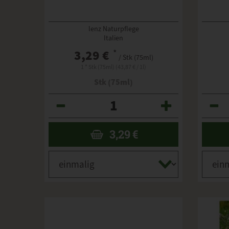
lenz Naturpflege
Italien
3,29 €
*
/ Stk (75ml)
1 * Stk (75ml) (43,87 € / 1l)
Stk (75ml)
Anzahl
Anzahl
3,29
€