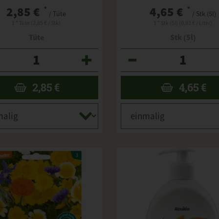
2,85 €
*
4,65 €
*
/ Tüte
/ Stk (5l)
1 * Tüte (2,85 € / Stk)
1 * Stk (5l) (0,93 € / Liter)
Tüte
Stk (5l)
Anzahl
2,85
€
4,65
€