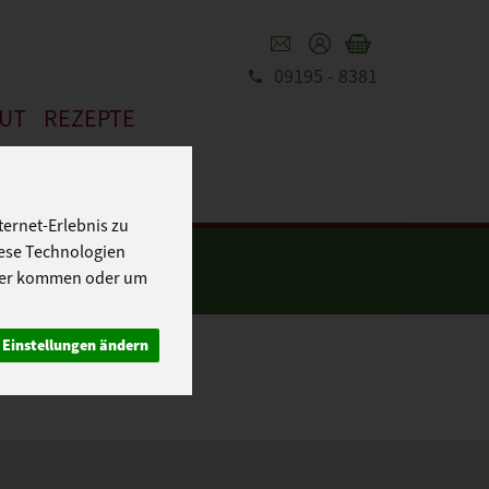
09195 - 8381
REZEPTE
UT
ernet-Erlebnis zu
iese Technologien
cher kommen oder um
Einstellungen ändern