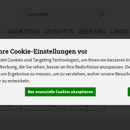
Produkt
N
ABOKISTEN
SO GEHT'S
ÜBER UNS
LANDG
PROGRAMM
re Cookie-Einstellungen vor
det Cookies und Targeting Technologien, um Ihnen ein besseres Int
Werbung, die Sie sehen, besser an Ihre Bedürfnisse anzupassen. D
Haushalt & Hygiene
 um Ergebnisse zu messen, um zu verstehen, woher unsere Besu
 zu entwickeln.
 Hygiene
Nur essenzielle Cookies akzeptieren
teller
Ernährung
Allergene