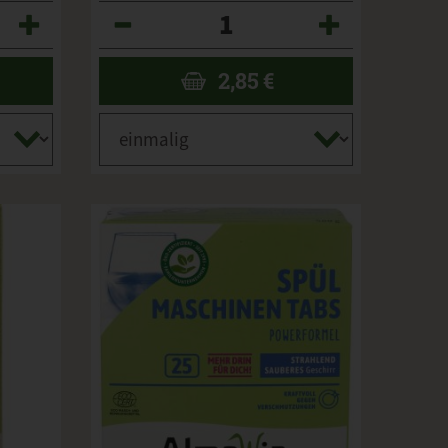
Anzahl
2,85
€