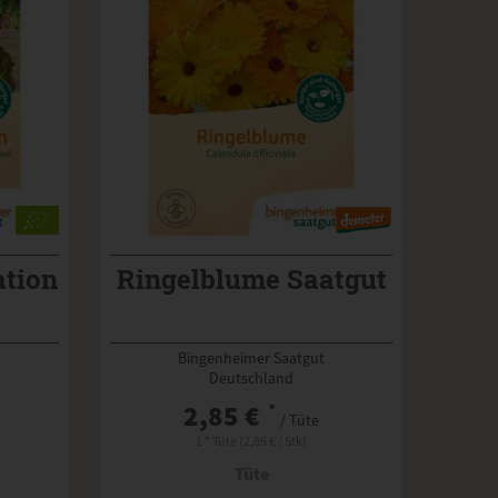
ation
Ringelblume Saatgut
Bingenheimer Saatgut
Deutschland
2,85 €
*
/ Tüte
1 * Tüte (2,85 € / Stk)
Tüte