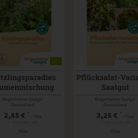
tzlingsparadies
Pflücksalat-Vari
lumenmischung
Saatgut
Bingenheimer Saatgut
Bingenheimer Saatgut
Deutschland
Deutschland
2,85 €
*
3,25 €
*
/ Tüte
/ Tüte
1 * Tüte (2,85 € / Stk)
1 * Tüte (3,25 € / Stk)
Tüte
Tüte