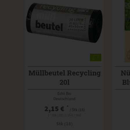
Müllbeutel Recycling
Nü
20l
B
Echt Bio
Deutschland
2,15 €
*
/ Stk (18)
1 * Stk (18) (2,15 € / Stk)
Stk (18)