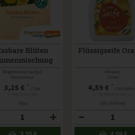
Essbare Blüten
Flüssigseife Or
lumenmischung
Bingenheimer Saatgut
Almawin
Deutschland
Türkei
3,25 €
*
4,59 €
*
/ Tüte
/ Stk (500m
1 * Tüte (3,25 € / Stk)
1 * Stk (500ml) (9,18 € / 1l)
Tüte
Stk (500ml)
Anzahl
3,25
€
4,59
€