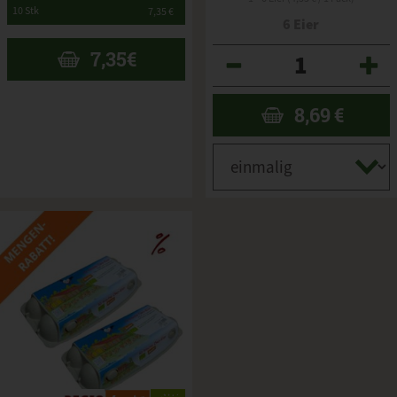
*
10 Stk
7,35 €
6 Eier
Anzahl
7,35
€
8,69
€