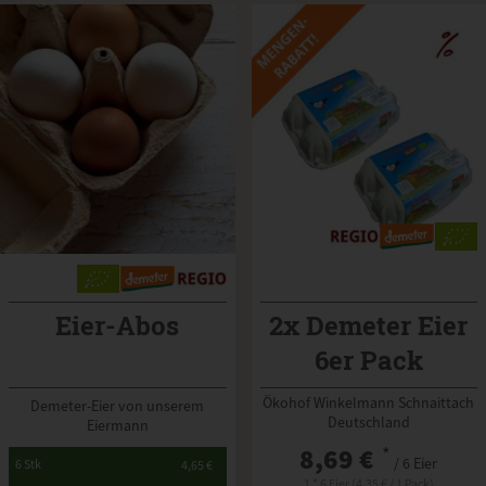
Eier-Abos
2x Demeter Eier
6er Pack
Ökohof Winkelmann Schnaittach
Demeter-Eier von unserem
Deutschland
Eiermann
8,69 €
*
/ 6 Eier
*
6 Stk
4,65 €
1 * 6 Eier (4,35 € / 1 Pack)