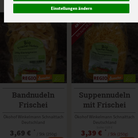
Einstellungen ändern
AKTION!
bis zum 28.8.2026
Bandnudeln
Suppennudeln
Frischei
mit Frischei
Winkelmann
Winkelmann
Ökohof Winkelmann Schnaittach
Ökohof Winkelmann Schnaittach
Deutschland
Deutschland
bisher 3,69 €
3,69 €
*
3,39 €
*
/ Stk (250g)
/ Stk (250g)