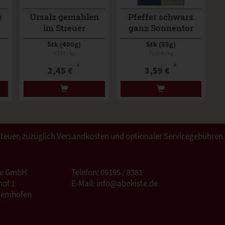
e
Ursalz gemahlen
Pfeffer schwarz
im Streuer
ganz Sonnentor
Stk (400g)
Stk (55g)
6,13 € / kg
71,80 € / kg
*
*
2,45 €
3,59 €
ertsteuer, zuzüglich Versandkosten und optionaler Servicegebühren
te GmbH
Telefon: 09195 / 8381
of 1
E-Mail: info@abokiste.de
Hemhofen