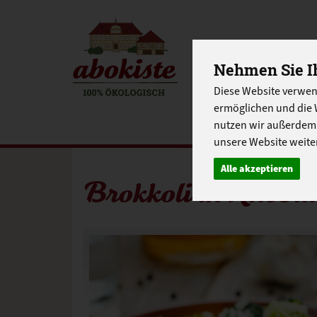
Nehmen Sie Ih
EINKAUFE
Diese Website verwen
EU-SCHUL
ermöglichen und die 
nutzen wir außerdem
unsere Website weiter
Alle akzeptieren
Brokkoli in Knobla