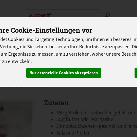
Produkt
re Cookie-Einstellungen vor
N
ABOKISTEN
SO GEHT'S
ÜBER UNS
LANDG
det Cookies und Targeting Technologien, um Ihnen ein besseres Int
PROGRAMM
Werbung, die Sie sehen, besser an Ihre Bedürfnisse anzupassen. D
 um Ergebnisse zu messen, um zu verstehen, woher unsere Besu
 zu entwickeln.
Nur essenzielle Cookies akzeptieren
uchbutter
Zutaten
350 g Brokkoli - in Röschen geteilt u
50 g Butter oder Margarine
2 Knoblauchzehen - geschält und fein
Salz und Pfeffer