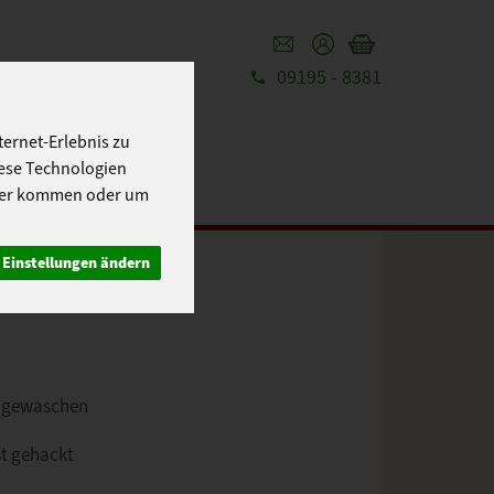
09195 - 8381
REZEPTE
UT
ernet-Erlebnis zu
iese Technologien
cher kommen oder um
Einstellungen ändern
nd gewaschen
st gehackt