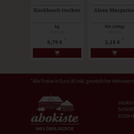
Knoblauch trocken
Alsan Margarin
kg
Stk (250g)
15,89 € / kg
8,60 € / kg
*
*
0,79 €
2,15 €
*Alle Preise in Euro (€) inkl. gesetzlicher Mehrw
abokis
Schloßh
91334 