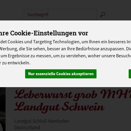
Produkt
N
ABOKISTEN
SO GEHT'S
ÜBER UNS
LANDG
re Cookie-Einstellungen vor
det Cookies und Targeting Technologien, um Ihnen ein besseres Int
PROGRAMM
Werbung, die Sie sehen, besser an Ihre Bedürfnisse anzupassen. D
 um Ergebnisse zu messen, um zu verstehen, woher unsere Besu
 zu entwickeln.
Nur essenzielle Cookies akzeptieren
Leberwurst grob MHD
Landgut Schwein
Landgut Schloß Hemhofen
Deutschland