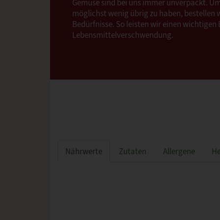
Gemüse sind bei uns immer unverpackt. 
möglichst wenig übrig zu haben, bestellen 
Bedürfnisse. So leisten wir einen wichtigen
Lebensmittelverschwendung.
Nährwerte
Zutaten
Allergene
He