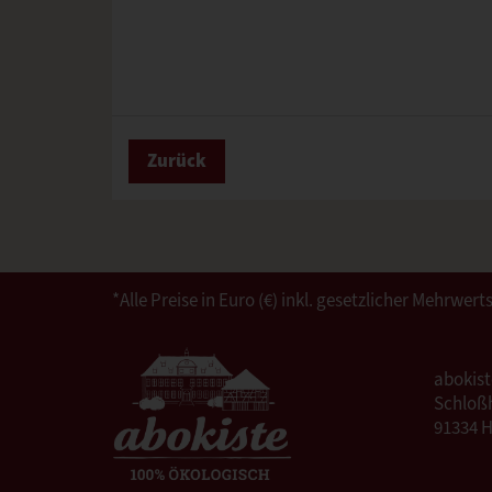
Zurück
*Alle Preise in Euro (€) inkl. gesetzlicher Mehrw
abokis
Schloßh
91334 