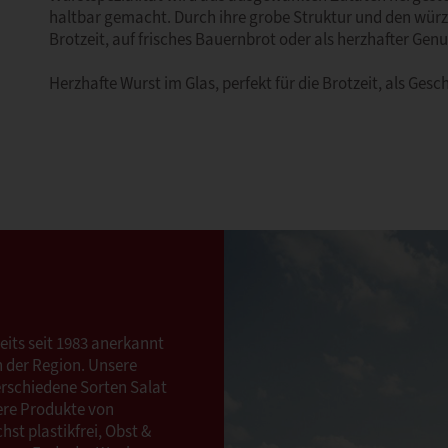
haltbar gemacht. Durch ihre grobe Struktur und den wür
Brotzeit, auf frisches Bauernbrot oder als herzhafter Gen
Herzhafte Wurst im Glas, perfekt für die Brotzeit, als Ges
its seit 1983 anerkannt
n der Region. Unsere
verschiedene Sorten Salat
ere Produkte von
hst plastikfrei, Obst &