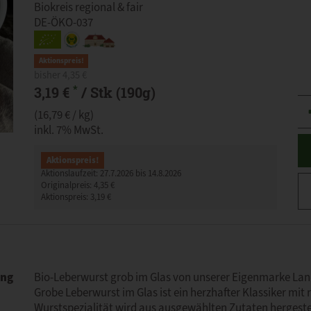
Biokreis regional & fair
DE-ÖKO-037
Aktionspreis!
bisher 4,35 €
*
3,19 €
/ Stk (190g)
An
(16,79 € / kg)
inkl. 7% MwSt.
Aktionspreis!
Aktionslaufzeit:
27.7.2026 bis 14.8.2026
Originalpreis:
4,35 €
Aktionspreis:
3,19 €
ung
Bio-Leberwurst grob im Glas von unserer Eigenmarke La
Grobe Leberwurst im Glas ist ein herzhafter Klassiker mit 
Wurstspezialität wird aus ausgewählten Zutaten hergestel