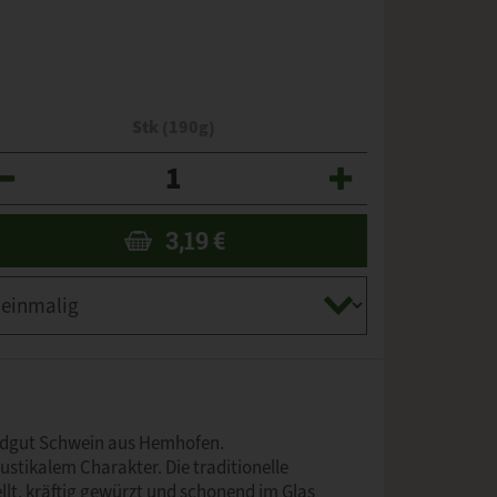
Stk (190g)
zahl
3,19
€
ndgut Schwein aus Hemhofen.
rustikalem Charakter. Die traditionelle
lt, kräftig gewürzt und schonend im Glas