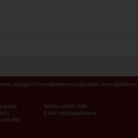
ertsteuer, zuzüglich Versandkosten und optionaler Servicegebühren
te GmbH
Telefon: 09195 / 8381
of 1
E-Mail: info@abokiste.de
Hemhofen