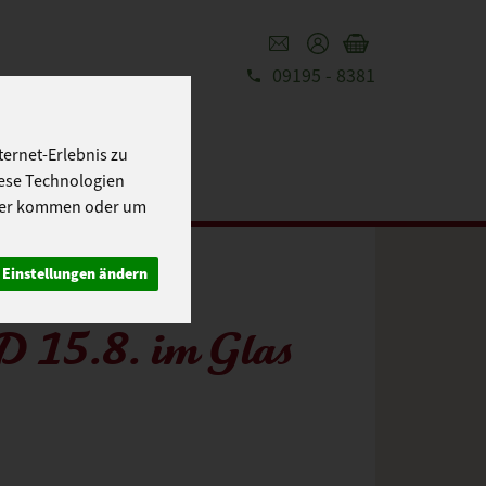
09195 - 8381
REZEPTE
UT
ernet-Erlebnis zu
iese Technologien
cher kommen oder um
Einstellungen ändern
 15.8. im Glas