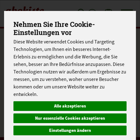
Toggle
Nehmen Sie Ihre Cookie-
cart
Einstellungen vor
Produkte
Haltbares
Konserven
Diese Website verwendet Cookies und Targeting
Produkt "Gemüsefond
Technologien, um Ihnen ein besseres Internet-
Erlebnis zu ermöglichen und die Werbung, die Sie
Allos" nicht verfügbar.
sehen, besser an Ihre Bedürfnisse anzupassen. Diese
Technologien nutzen wir außerdem um Ergebnisse zu
messen, um zu verstehen, woher unsere Besucher
kommen oder um unsere Website weiter zu
entwickeln.
Das von Ihnen gesuchte Produkt ist leider zur Zeit nicht
verfügbar.
Alle akzeptieren
Nur essenzielle Cookies akzeptieren
Einstellungen ändern