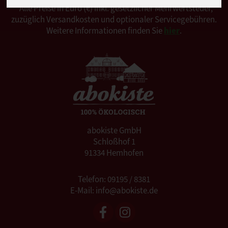
*Alle Preise in Euro (€) inkl. gesetzlicher Mehrwertsteuer,
zuzüglich Versandkosten und optionaler Servicegebühren.
Weitere Informationen finden Sie
hier
.
abokiste GmbH
Schloßhof 1
91334 Hemhofen
Telefon: 09195 / 8381
E-Mail: info@abokiste.de