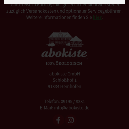
*Alle Preise in Euro (€) inkl. gesetzlicher Mehrwertsteuer,
zuzüglich Versandkosten und optionaler Servicegebühren.
Weitere Informationen finden Sie
hier
.
abokiste GmbH
Schloßhof 1
91334 Hemhofen
Telefon: 09195 / 8381
E-Mail: info@abokiste.de