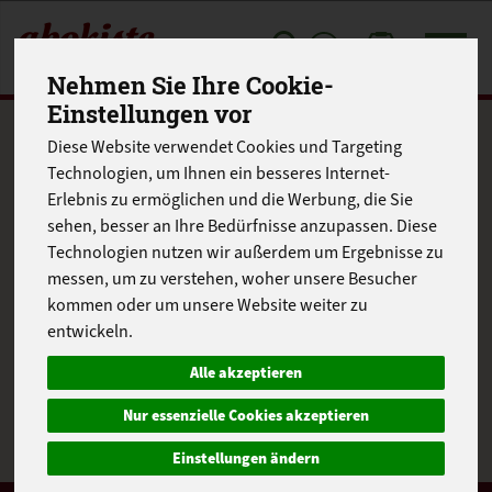
Toggle
Nehmen Sie Ihre Cookie-
cart
Einstellungen vor
Produkte
Frischetheke
Diese Website verwendet Cookies und Targeting
Produkt "Farmersalat"
Technologien, um Ihnen ein besseres Internet-
Erlebnis zu ermöglichen und die Werbung, die Sie
nicht verfügbar.
sehen, besser an Ihre Bedürfnisse anzupassen. Diese
Technologien nutzen wir außerdem um Ergebnisse zu
messen, um zu verstehen, woher unsere Besucher
kommen oder um unsere Website weiter zu
entwickeln.
Das von Ihnen gesuchte Produkt ist leider zur Zeit nicht
verfügbar.
Alle akzeptieren
Nur essenzielle Cookies akzeptieren
Einstellungen ändern