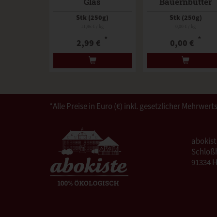
Glas
Bauernbutter
Sauerrahm
Stk (250g)
Stk (250g)
11,96 € / kg
0,00 € / kg
*
*
2,99 €
0,00 €
*Alle Preise in Euro (€) inkl. gesetzlicher Mehrw
abokis
Schloßh
91334 