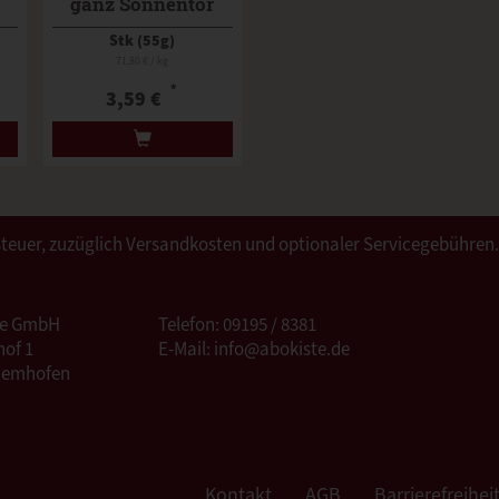
ganz Sonnentor
Stk (55g)
71,80 € / kg
*
3,59 €
ertsteuer, zuzüglich Versandkosten und optionaler Servicegebühren
te GmbH
Telefon: 09195 / 8381
of 1
E-Mail: info@abokiste.de
Hemhofen
Kontakt
AGB
Barrierefreihei