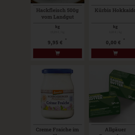
Hackfleisch 500g
Kürbis Hokkaid
vom Landgut
Schwein
kg
kg
19,89 € / kg
0,00 € / kg
*
*
9,95 €
0,00 €
Creme Fraiche im
Allgäuer