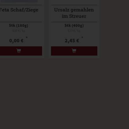
Feta Schaf/Ziege
Ursalz gemahlen
im Streuer
Stk (180g)
Stk (400g)
0,00 € / kg
6,13 € / kg
*
*
0,00 €
2,45 €