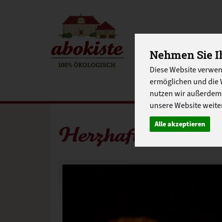
EINKAUFE
Nehmen Sie Ih
Diese Website verwen
EU-SCHUL
ermöglichen und die 
nutzen wir außerdem
unsere Website weiter
Alle akzeptieren
Herzhaft gefüllte