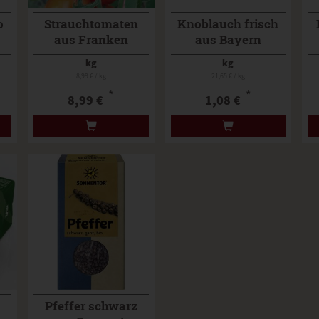
o
Strauchtomaten
Knoblauch frisch
aus Franken
aus Bayern
kg
kg
8,99 € / kg
21,65 € / kg
*
*
8,99 €
1,08 €
Pfeffer schwarz