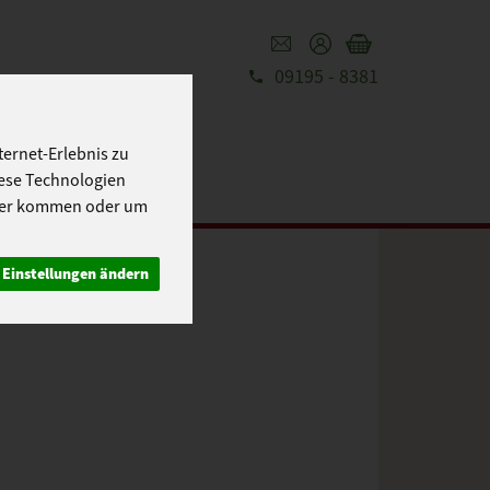
09195 - 8381
REZEPTE
UT
ernet-Erlebnis zu
iese Technologien
cher kommen oder um
Einstellungen ändern