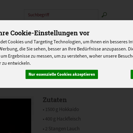
Produkt
N
ABOKISTEN
SO GEHT'S
ÜBER UNS
LANDG
re Cookie-Einstellungen vor
det Cookies und Targeting Technologien, um Ihnen ein besseres Int
PROGRAMM
Werbung, die Sie sehen, besser an Ihre Bedürfnisse anzupassen. D
 um Ergebnisse zu messen, um zu verstehen, woher unsere Besu
 zu entwickeln.
Nur essenzielle Cookies akzeptieren
r Hokkaido
Zutaten
• 1500 g Hokkaido
• 400 g Hackfleisch
• 2 Stangen Lauch