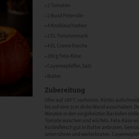
• 2 Tomaten
• 2 Bund Petersilie
• 4 Knoblauchzehen
• 2 EL Tomatenmark
• 4 EL Creme fraiche
• 200 g Feta-Käse
• Cayennepfeffer, Salz
• Butter
Zubereitung
Ofen auf 180°C vorheizen. Kürbis aufschneid
bis auf eine 1cm dicke Wand ausschaben. De
Minuten in den vorgeheizten Backofen stell
Tomate waschen und würfeln. Feta-Käse wür
Kürbisfleisch gut in Butter anbraten. Gem
unterrühren und weiterbraten. Cayennepfeffe