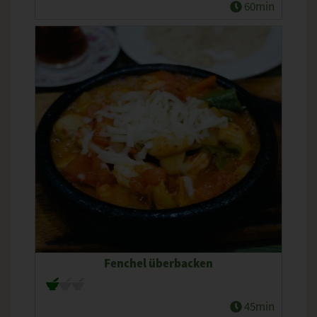
60min
Fenchel überbacken
45min